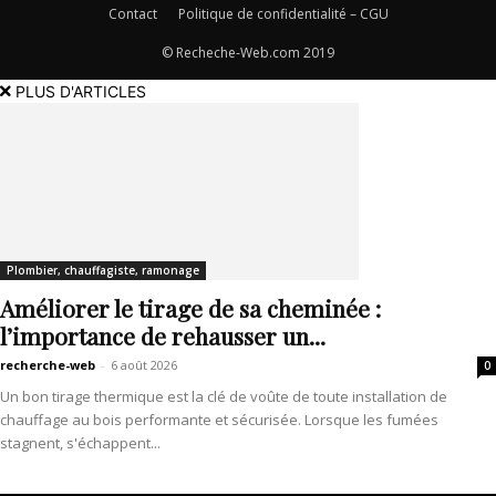
Contact
Politique de confidentialité – CGU
© Recheche-Web.com 2019
PLUS D'ARTICLES
Plombier, chauffagiste, ramonage
Améliorer le tirage de sa cheminée :
l’importance de rehausser un...
recherche-web
-
6 août 2026
0
Un bon tirage thermique est la clé de voûte de toute installation de
chauffage au bois performante et sécurisée. Lorsque les fumées
stagnent, s'échappent...