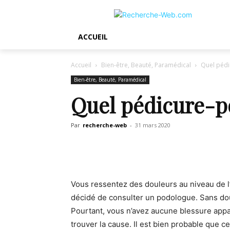
ACCUEIL
Accueil
Bien-être, Beauté, Paramédical
Quel pédi
Bien-être, Beauté, Paramédical
Quel pédicure-po
Par
recherche-web
-
31 mars 2020
Vous ressentez des douleurs au niveau de l’
décidé de consulter un podologue. Sans dout
Pourtant, vous n’avez aucune blessure appare
trouver la cause. Il est bien probable que ce