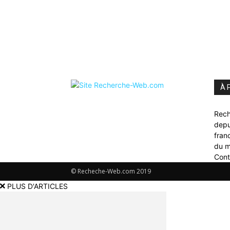
À 
Rech
depu
fran
du 
Cont
© Recheche-Web.com 2019
PLUS D'ARTICLES